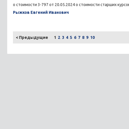
о стоимости 3-797 от 20.05.2024 о стоимости старших курсов
Рыжков Евгений Иванович
<
Предыдущие
1
2
3
4
5
6
7
8
9
10